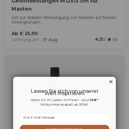
Gewindestangen M12x13 cm für
Masten
Set zur stabilen Befestigung von Masten auf festen
Untergründen.
Ab € 25,90
4.9
Lieferung am...
17 Aug
/5
(8)
Lassen Sie sich von unserer
Welt inspirieren
Ideen für Ihr Leben im Freien - plus
10 €*
Willkommensrabatt ab 399 €.
Email
Gemeinsam starten