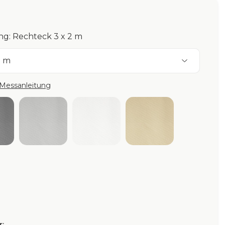
g: Rechteck 3 x 2 m
2 m
Messanleitung
aphite WP
Cloud WP
White WP
Beige WP
: