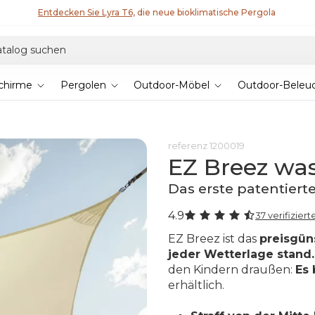
Kollektion 2026 entdecken & 5% sparen
chirme
Pergolen
Outdoor-Möbel
Outdoor-Beleu
referenz
1200019
EZ Breez was
Das erste patentierte
4.9
37 verifizie
EZ Breez ist das
preisgün
jeder Wetterlage stand.
den Kindern draußen:
Es 
erhältlich.