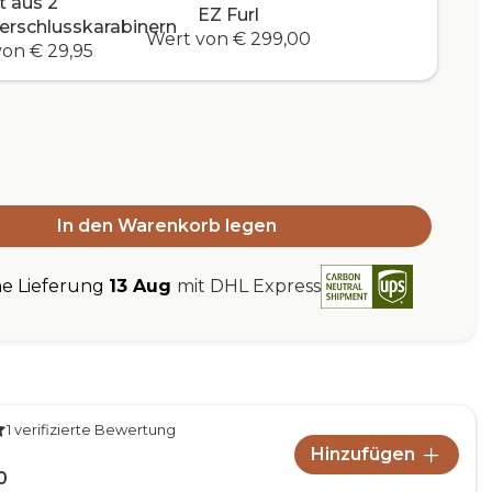
t aus 2
EZ Furl
verschlusskarabinern
Wert von € 299,00
on € 29,95
In den Warenkorb legen
he Lieferung
13 Aug
mit DHL Express
1 verifizierte Bewertung
Hinzufügen
0