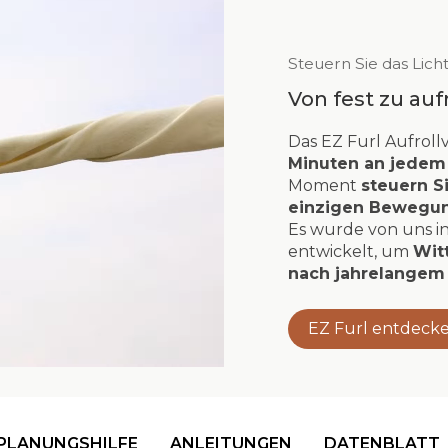
Steuern Sie das Lich
Von fest zu auf
Das EZ Furl Aufroll
Minuten an jedem
Moment
steuern S
einzigen Bewegun
Es wurde von uns i
entwickelt, um
Wit
nach jahrelangem 
EZ Furl entdeck
PLANUNGSHILFE
ANLEITUNGEN
DATENBLATT