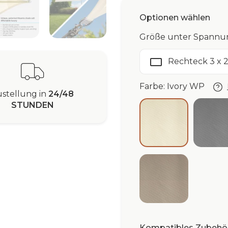
Optionen wählen
Größe unter Spannun
Rechteck 3 x 
Farbe: Ivory WP
stellung in
24/48
STUNDEN
Gr
Ivory WP
Taupe WP
Kompatibles Zubehör