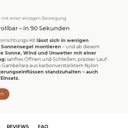
t mit einer einzigen Bewegung
rollbar – in 90 Sekunden
vorrichtungs-Kit
lässt sich in wenigen
 Sonnensegel montieren
– und ab diesem
ie Sonne, Wind und Unwetter mit einer
g:
sanftes Öffnen und Schließen, präziser Lauf.
n Gambellara aus karbonverstärktem Nylon
terungseinflüssen standzuhalten – auch
Einsatz.
en
REVIEWS
FAQ