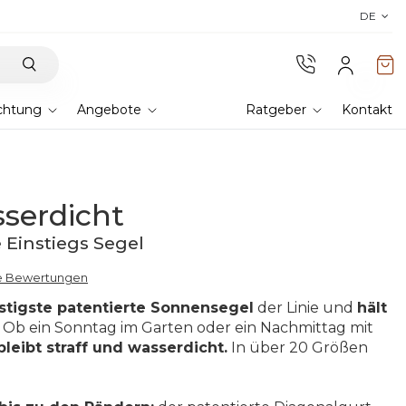
Entdecken Sie unsere Stoffe
! Kaufen Sie Muster und überz
DE
chtung
Angebote
Ratgeber
Kontakt
serdicht
 Einstiegs Segel
rte Bewertungen
stigste patentierte Sonnensegel
der Linie und
hält
Ob ein Sonntag im Garten oder ein Nachmittag mit
bleibt straff und wasserdicht.
In über 20 Größen