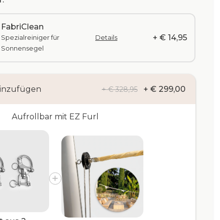
FabriClean
+ € 14,95
Spezialreiniger für
Details
Sonnensegel
inzufügen
+ € 299,00
+ € 328,95
Aufrollbar mit EZ Furl