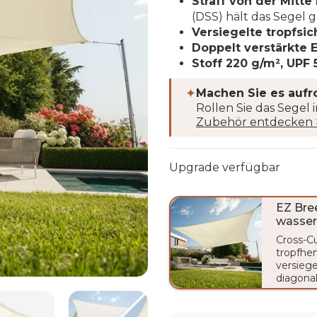
Straff von der Mitte
(DSS) hält das Segel
Versiegelte tropfsic
Doppelt verstärkte 
Stoff 220 g/m², UPF 
✦
Machen Sie es aufro
Rollen Sie das Segel
Zubehör entdecken 
Upgrade verfügbar
EZ Bre
wasser
Cross-Cu
tropfh
versiege
diagona