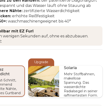
 bis zu den Rändern:
der patentierte Diagonalgurt
 gespannt und das Wasser läuft ohne Stauung ab
here Nähte:
zertifizierte Wasserdichtigkeit
Ecken:
erhöhte Reißfestigkeit
50+:
waschmaschinengeeignet bis 40°
llbar mit EZ Furl
 in wenigen Sekunden auf, ohne es abzubauen.
>
Upgrade
Solaria
ez
dicht
Mehr Stoffbahnen,
makellose
t-Schnitt,
Spannung. Das
emmend
wasserdichte
lte Nähte,
Radialsegel in seiner
les Gurtband
raffiniertesten Form.