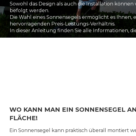
Sowohl das Design als auch die Installation kön
befolgt werden.
Die Wahl eines Sonnensegels ermöglicht es Ihnen,
hervorragenden Preis-Leistungs-Verhältnis.
In dieser Anleitung finden Sie alle Informationen, 
WO KANN MAN EIN SONNENSEGEL AN
FLÄCHE!
Ein Sonnensegel kann praktisch überall montiert w