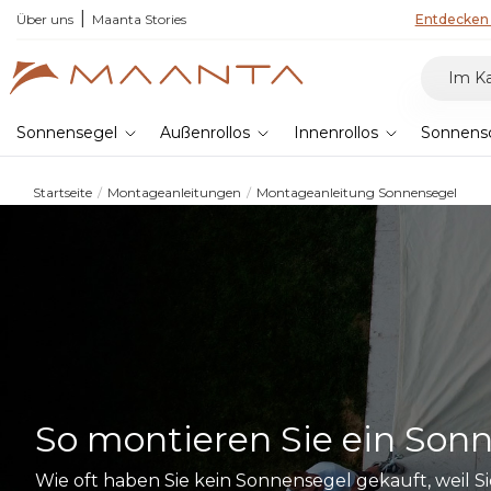
n 2026 entdecken & 5% sparen
Über uns
Maanta Stories
Entdecken 
Sonnensegel
Außenrollos
Innenrollos
Sonnens
Startseite
Montageanleitungen
Montageanleitung Sonnensegel
So montieren Sie ein Sonne
Wie oft haben Sie kein Sonnensegel gekauft, weil Sie