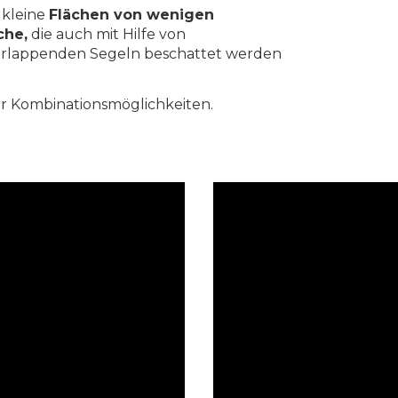
 kleine
Flächen von wenigen
che,
die auch mit Hilfe von
rlappenden Segeln beschattet werden
der Kombinationsmöglichkeiten.