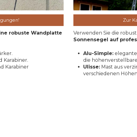
igungen'
Zur K
ine robuste Wandplatte
Verwenden Sie die robus
Sonnensegel auf profes
rker.
Alu-Simple:
elegante
 Karabiner.
die höhenverstellbar
d Karabiner
Ulisse:
Mast aus verzi
verschiedenen Höhen. 