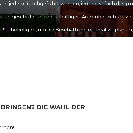
nen von jedem durchgeführt werden, indem einfach die
 einen geschützten und schattigen Außenbereich zu sch
die Sie benötigen, um die Beschattung optimal zu planen,
BRINGEN? DIE WAHL DER
erden!