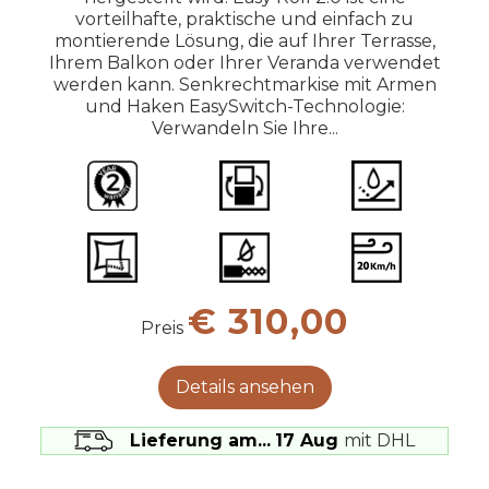
Konfigurator EasyRoll V2
vorteilhafte, praktische und einfach zu
Konfigurator Reef Roll
montierende Lösung, die auf Ihrer Terrasse,
Die Installation ist einfach und schnell und
Ihrem Balkon oder Ihrer Veranda verwendet
erfordert keine Genehmigung!
werden kann. Senkrechtmarkise mit Armen
und Haken EasySwitch-Technologie:
Verwandeln Sie Ihre...
€ 310,00
Preis
Details ansehen
Lieferung am...
17 Aug
mit DHL