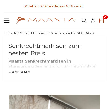
a
Kollektion 2026 entdecken & 5% sparen
0
Startseite
Senkrechtmarkisen
Senkrechtmarkise STANDARD
Senkrechtmarkisen zum
besten Preis
Maanta Senkrechtmarkisen in
Standardmaßen
sind ideal, um Ihren Balkon
vor der Sonne zu schützen.
Mehr lesen
Wir haben
ein stabiles, aber preiswertes
Produkt entwickelt, das wir mehr als 18
Monate lang getestet haben
und das nach
Maß gestaltet werden kann.