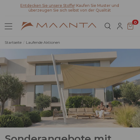
Entdecken Sie Lyra T6,
die neue bioklimatische Pergola
0
Startseite
Laufende Aktionen
Sonderangebote mit