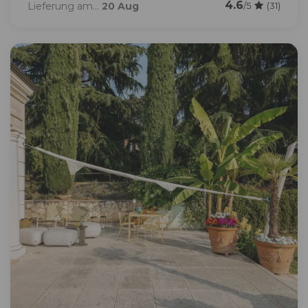
4.6
Lieferung am...
20 Aug
/5
(31)