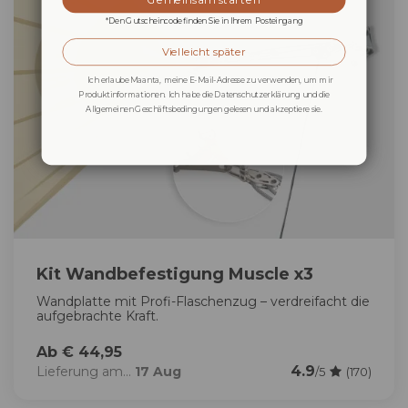
*Den Gutscheincode finden Sie in Ihrem Posteingang
Vielleicht später
Ich erlaube Maanta, meine E-Mail-Adresse zu verwenden, um mir
Produktinformationen. Ich habe die Datenschutzerklärung und die
Allgemeinen Geschäftsbedingungen gelesen und akzeptiere sie.
Kit Wandbefestigung Muscle x3
Wandplatte mit Profi-Flaschenzug – verdreifacht die
aufgebrachte Kraft.
Ab € 44,95
4.9
Lieferung am...
17 Aug
/5
(170)