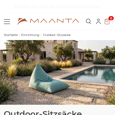
a
Kollektion 2026 entdecken & 5% sparen
0
Startseite
Einrichtung
Outdoor-Sitzsäcke
Outdoor-Sitzsäcke