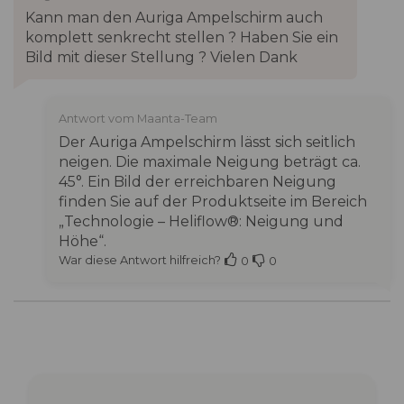
Holzdeck
Kann man den Auriga Ampelschirm auch
Einbettanker für
komplett senkrecht stellen ? Haben Sie ein
Rasen/Erdreich;
Bild mit dieser Stellung ? Vielen Dank
Maß 18 × 50 cm
Ballastierbare 4-in-1-
Basis mit 4
Antwort vom Maanta-Team
Edelstahlrollen mit
Der Auriga Ampelschirm lässt sich seitlich
Bremse; befüllbar
neigen. Die maximale Neigung beträgt ca.
mit Sand und
45°. Ein Bild der erreichbaren Neigung
Wasser bis 130 kg
finden Sie auf der Produktseite im Bereich
„Technologie – Heliflow®: Neigung und
Kompatible Schutzhülle
Schutzhülle für
Höhe“.
(nicht im Lieferumfang)
Auriga
War diese Antwort hilfreich?
0
0
Garantie
7 Jahre Struktur · 3
Jahre Bespannung