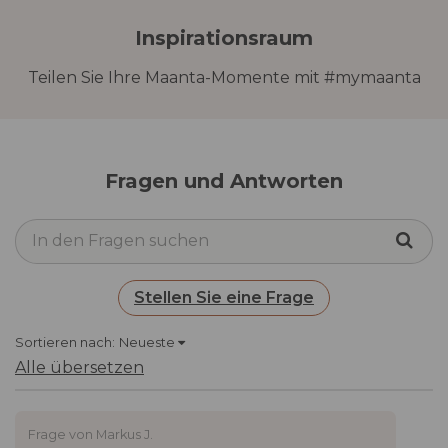
Durchgang und Nutzbarkeit in Balance
Drehung mit
stehen müssen. Das Format 3,5×3,5 ist die
Inspirationsraum
Fußpedal
richtige Wahl für alle, die eine maximale
Schattenfläche unter dem Sonnensegel
Teilen Sie Ihre Maanta-Momente mit #mymaanta
wünschen.
Windbeständigkeit
Bis zu 30 km/h
(Beaufort 5),
Mindestbasis 120 kg
Fragen und Antworten
Verpackung und
Garantie
Verpackungsgewicht
3×3: 28,2 kg netto ·
34,2 kg brutto
Stellen Sie eine Frage
3,5×3,5: 32,9 kg
netto · 38,8 kg
Sortieren nach:
Neueste
brutto
Alle übersetzen
Versandkarton
3×3: 258 × 44,5 × 22
cm · 1 Stück pro
Frage von Markus J.