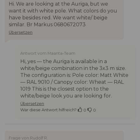
Karton · 0,2526 CBM
Hi. We are looking at the Auriga, but we
3,5×3,5: 269 × 44,5 ×
want it with white pole. What colors do you
22 cm · 1 Stück pro
have besides red. We want white/ beige
Karton · 0,2634 CBM
similar. Br Markus 0680672073
Übersetzen
Lieferumfang
Kompletter
Sonnenschirm:
Bespannung,
Antwort vom Maanta-Team
Beleuchtung,
Hi, yes — the Auriga is available in a
Struktur,
white/beige combination in the 3x3 m size.
Montagezubehör
The configuration is: Pole color: Matt White
— RAL 9010 / Canopy color: Wheat — RAL
1019 This is the closest option to the
Kompatible Standfüße
Einfache Basis
white/beige look you are looking for.
(nicht im Lieferumfang)
(befüllbar bis 100 kg,
mit Rollen)
Übersetzen
Stahlanker zur
War diese Antwort hilfreich?
0
0
Befestigung auf
Beton
Anker zur
Befestigung auf
Frage von Rudolf R.