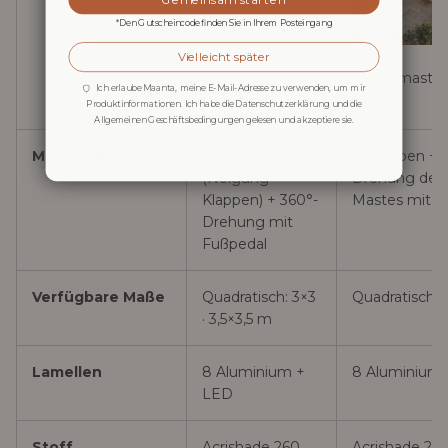
*Den Gutscheincode finden Sie in Ihrem Posteingang
Seitenmast
Vielleicht später
Seitenmast
Ich erlaube Maanta, meine E-Mail-Adresse zu verwenden, um mir
Produktinformationen. Ich habe die Datenschutzerklärung und die
Allgemeinen Geschäftsbedingungen gelesen und akzeptiere sie.
Mechanik
Heliflow®
Gaskolben + 
(Neigung +
Drehung des
Klappen) + 360°-
Mastes mit H
Drehung mit
Fußpedal
Verfügbare Maße
Quadratisch: 3×3
Quadratisch:
· 3,5×3,5 m
Lamellen
8 Aluminium +
8 Aluminium
LED
Stoff
Acrishade 260
Acrishade 26