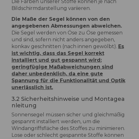
Die Farben unserer Stoffe können je nach
Bildschirmdarstellung variieren.
Die Maße der Segel können von den
angegebenen Abmessungen abweichen.
Die Segel werden von Öse zu Öse gemessen
und sind, sofern nicht anders angegeben,
konkav geschnitten (nach innen gewölbt).
Es
ist wichtig, dass das Segel korrekt
installiert und gut gespannt wird:
geringfügige Maßabweichungen sind
daher unbedenklich, da eine gute
Spannung für die Funktionalität und Optik
unerlässlich ist.
3.2 Sicherheitshinweise und Montagea
nleitung
Sonnensegel müssen sicher und gleichmäßig
gespannt installiert werden, um die
Windangriffsfläche des Stoffes zu minimieren.
Lose oder schlecht gespannte Stoffe können