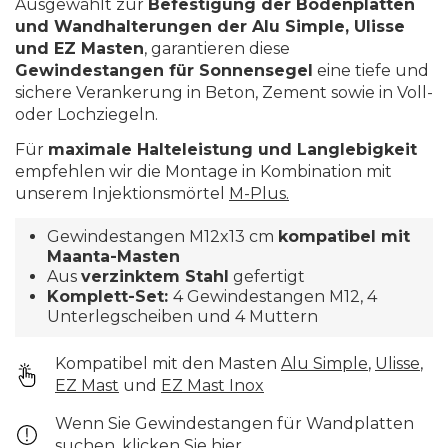
Ausgewählt zur
Befestigung der Bodenplatten
und Wandhalterungen der Alu Simple, Ulisse
und EZ Masten
, garantieren diese
Gewindestangen für Sonnensegel
eine tiefe und
sichere Verankerung in Beton, Zement sowie in Voll-
oder Lochziegeln.
Für
maximale Halteleistung und Langlebigkeit
empfehlen wir die Montage in Kombination mit
unserem Injektionsmörtel
M-Plus.
Gewindestangen M12x13 cm
kompatibel mit
Maanta-Masten
Aus
verzinktem Stahl
gefertigt
Komplett-Set:
4 Gewindestangen M12, 4
Unterlegscheiben und 4 Muttern
Kompatibel mit den Masten
Alu Simple
,
Ulisse
,
EZ Mast
und
EZ Mast Inox
Wenn Sie Gewindestangen für Wandplatten
suchen,
klicken Sie hier