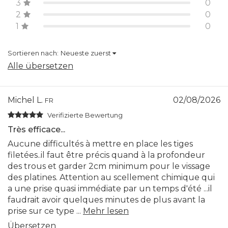
3
0
2
0
1
0
Sortieren nach:
Neueste zuerst
Alle übersetzen
Michel L.
02/08/2026
FR
Verifizierte Bewertung
Très efficace...
Aucune difficultés à mettre en place les tiges
filetées..il faut être précis quand à la profondeur
des trous et garder 2cm minimum pour le vissage
des platines. Attention au scellement chimique qui
a une prise quasi immédiate par un temps d'été ...il
faudrait avoir quelques minutes de plus avant la
prise sur ce type ...
Mehr lesen
Übersetzen