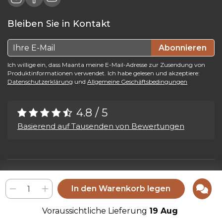
Bleiben Sie in Kontakt
Abonnieren
Ich willige ein, dass Maanta meine E-Mail-Adresse zur Zusendung von
Produktinformationen verwendet. Ich habe gelesen und akzeptiere:
Datenschutzerklärung
und
Allgemeine Geschäftsbedingungen
4.8 / 5
Basierend auf Tausenden von Bewertungen
Maanta by Bega Srl SB - P.IVA 04039300241 - REA VI 374004
In den Warenkorb legen
Privacy Policy
-
Cookie Policy
-
Cookie Preference
-
Whistleblowing
Voraussichtliche Lieferung
19 Aug