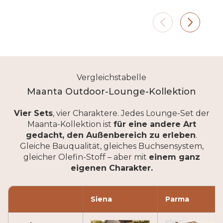
Genova verwandelt selbst den
Die pulverbeschichtete
Eine K
kleinsten Quadratmeter in ein
Aluminiumstruktur ist
handge
echtes Outdoor-Wohnzimmer.
unempfindlich gegenüber
sich op
Witterungseinflüssen. Regen,
Vegeta
Temperaturschwankungen,
Oberflä
Feuchtigkeit: Die Materialien
beständ
halten Saison für Saison stand.
es blei
Sommer
Vergleichstabelle
Maanta Outdoor-Lounge-Kollektion
Vier Sets
, vier Charaktere. Jedes Lounge-Set der
Maanta-Kollektion ist
für eine andere Art
gedacht, den Außenbereich zu erleben
.
Gleiche Bauqualität, gleiches Buchsensystem,
gleicher Olefin-Stoff – aber mit
einem ganz
eigenen Charakter.
Siena
Parma