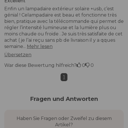
Excellent
Enfin un lampadaire extérieur solaire +usb, c’est
génial ! Celampadaire est beau et fonctionne très
bien, pratique avec la télécommande qui permet de
régler l’intensité lumineuse et la lumière plus ou
moins chaude ou froide . Je suis très satisfaite de cet
achat ( je l’ai reçu sans pb de livraison il y a qques
semaine...
Mehr lesen
Übersetzen
War diese Bewertung hilfreich?
0
0
1
Fragen und Antworten
Haben Sie Fragen oder Zweifel zu diesem
Artikel?