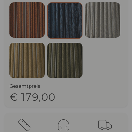
Terracotta
Pebble Gre
Dark Blue
Ocra/Beige
Olive
Gesamtpreis
€ 179,00