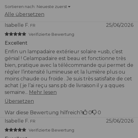
Sortieren nach:
Neueste zuerst
Alle übersetzen
Isabelle F.
25/06/2026
FR
Verifizierte Bewertung
Excellent
Enfin un lampadaire extérieur solaire +usb, c’est
génial ! Celampadaire est beau et fonctionne très
bien, pratique avec la télécommande qui permet de
régler l’intensité lumineuse et la lumière plus ou
moins chaude ou froide . Je suis très satisfaite de cet
achat ( je l’ai reçu sans pb de livraison il y a qques
semaine...
Mehr lesen
Übersetzen
War diese Bewertung hilfreich?
0
0
Isabelle F.
25/06/2026
FR
Verifizierte Bewertung