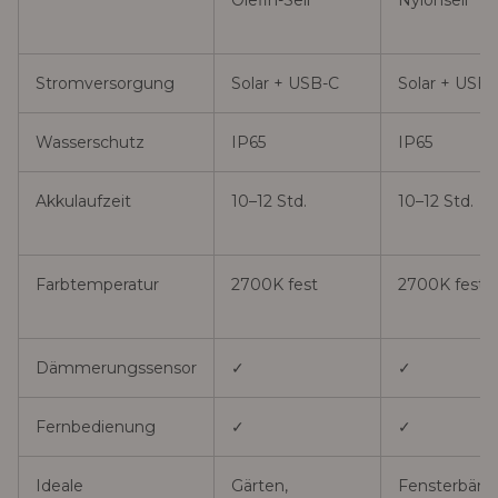
Olefin-Seil
Nylonseil
Stromversorgung
Solar + USB-C
Solar + USB-
Wasserschutz
IP65
IP65
Akkulaufzeit
10–12 Std.
10–12 Std.
Farbtemperatur
2700K fest
2700K fest
Dämmerungssensor
✓
✓
Fernbedienung
✓
✓
Ideale
Gärten,
Fensterbänk