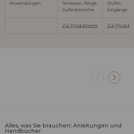
Anwendungen
Terrassen, Wege,
Stufen,
Außenbereiche
Eingänge
Zur Produktseite
Zur Produkts
Privater Garten
Panor
Stimmungsvolles Licht zwischen
160 cm 
Pflanzen und Möbeln – ohne
Abende
Kabel zu verlegen
Alles, was Sie brauchen: Anleitungen und
Handbücher