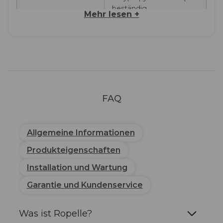
beständig,
Mehr lesen +
schimmelresistent,
recycelbar)
Schutzklasse
IP65 (Staub +
Wasserstrahlen)
Solarpanel
Integriert, Durchmesser
FAQ
15 cm
Akku
Lithium 1800 mAh
Allgemeine Informationen
Produkteigenschaften
Farbtemperatur
2700K (warmweißes
Installation und Wartung
Licht)
Garantie und Kundenservice
Lichtstärke
70 Lumen
Was ist Ropelle?
Akkulaufzeit
10–12 Stunden (volle