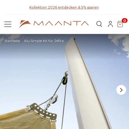
a
Kollektion 2026 entdecken & 5% sparen
0
Startseite
Alu Simple Kit für Zefira