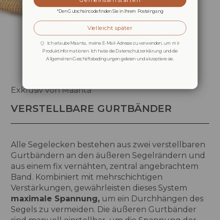
*Den Gutscheincode finden Sie in Ihrem Posteingang
Vielleicht später
Ich erlaube Maanta, meine E-Mail-Adresse zu verwenden, um mir
Produktinformationen. Ich habe die Datenschutzerklärung und die
Allgemeinen Geschäftsbedingungen gelesen und akzeptiere sie.
Exklusiv von Maanta
VERSTELLBARE GURTBÄNDER
Alle Segelecken bestehen aus zwei verstellbaren
Gurtbändern an den äußeren Segelrändern und
aus einem fix vernähten, zentral angebrachtem
Band. Kombiniert mit mehrschichtigen
Verstärkungen, gewährleisten dieses System
maximale Spannung,
um ein Durchhängen des
Segels zu vermeiden. Die äußeren Gurtbänder