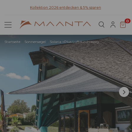
a
Kollektion 2026 entdecken & 5% sparen
0
Startseite
Sonnensegel
Solaria +Plus Luftdurchlässig