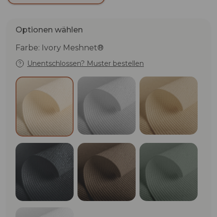
Optionen wählen
Farbe: Ivory Meshnet®
Unentschlossen? Muster bestellen
Cloud Meshnet®
Beige Mesh
Ivory Meshnet®
Graphite Meshnet®
Dark Corten Meshnet®
Sage Meshn
White Meshnet®