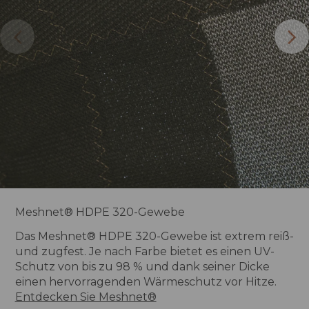
Meshnet® HDPE 320-Gewebe
Das Meshnet® HDPE 320-Gewebe ist extrem reiß-
und zugfest. Je nach Farbe bietet es einen UV-
Schutz von bis zu 98 % und dank seiner Dicke
einen hervorragenden Wärmeschutz vor Hitze.
Entdecken Sie Meshnet®