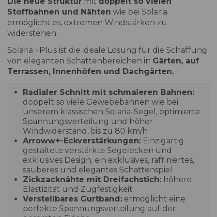
Die neue Struktur
mit
doppelt so vielen
Stoffbahnen und Nähten
wie bei Solaria
ermöglicht es, extremen Windstärken zu
widerstehen.
Solaria +Plus ist die ideale Lösung für die Schaffung
von eleganten Schattenbereichen in
Gärten, auf
Terrassen, Innenhöfen und Dachgärten.
Radialer Schnitt mit schmaleren Bahnen:
doppelt so viele Gewebebahnen wie bei
unserem klassischen Solaria-Segel, optimierte
Spannungsverteilung und höher
Windwiderstand, bis zu 80 km/h
Arroww+-Eckverstärkungen:
Einzigartig
gestaltete verstärkte Segelecken und
exklusives Design, ein exklusives, raffiniertes,
sauberes und elegantes Schattenspiel
Zickzacknähte mit Dreifachstich:
höhere
Elastizität und Zugfestigkeit
Verstellbares Gurtband:
ermöglicht eine
perfekte Spannungsverteilung auf der