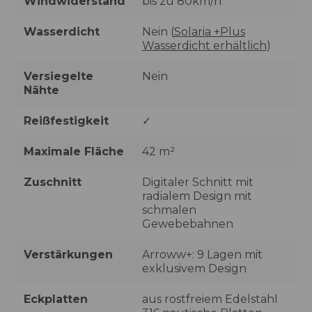
Windwiderstand
bis zu 80km/h
Wasserdicht
Nein (
Solaria +Plus
Wasserdicht erhältlich
)
Versiegelte
Nein
Nähte
Reißfestigkeit
✓
Maximale Fläche
42 m²
Zuschnitt
Digitaler Schnitt mit
radialem Design mit
schmalen
Gewebebahnen
Verstärkungen
Arroww+: 9 Lagen mit
exklusivem Design
Eckplatten
aus rostfreiem Edelstahl