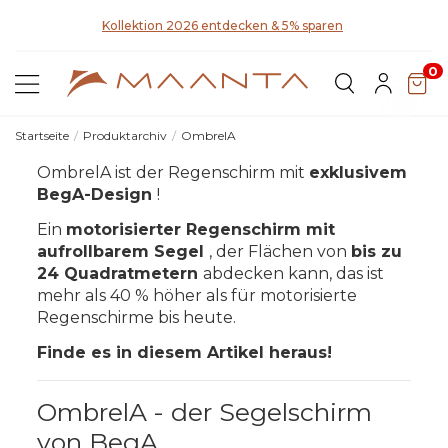
a
Kollektion 2026 entdecken & 5% sparen
0
Startseite
Produktarchiv
OmbrelA
OmbrelA ist der Regenschirm mit
exklusivem
BegA-Design
!
Ein
motorisierter Regenschirm mit
aufrollbarem Segel
, der Flächen von
bis zu
24 Quadratmetern
abdecken kann, das ist
mehr als 40 % höher als für motorisierte
Regenschirme bis heute.
Finde es in diesem Artikel heraus!
OmbrelA - der Segelschirm
von BegA