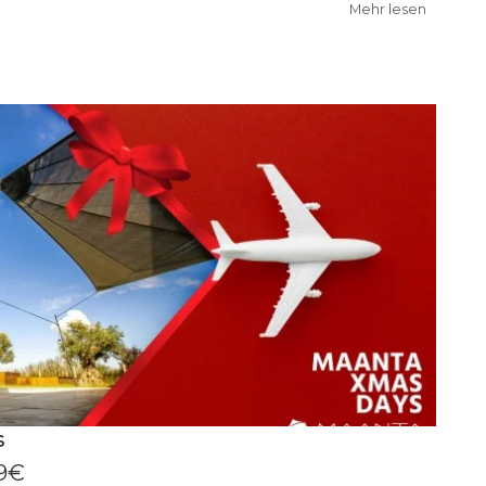
Mehr lesen
s
39€