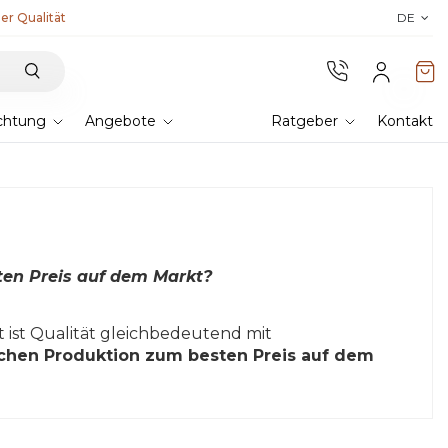
er Qualität
Entdecken Sie Lyra T6,
die neue biokl
DE
chtung
Angebote
Ratgeber
Kontakt
ten Preis auf dem Markt?
 ist Qualität gleichbedeutend mit
ischen Produktion zum besten Preis auf dem