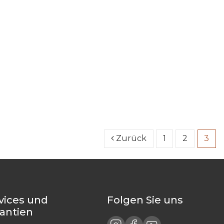
Zurück
1
2
3
vices und
Folgen Sie uns
rantien